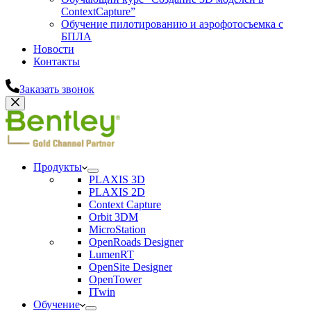
ContextCapture”
Обучение пилотированию и аэрофотосъемка с
БПЛА
Новости
Контакты
Заказать звонок
Продукты
PLAXIS 3D
PLAXIS 2D
Context Capture
Orbit 3DM
MicroStation
OpenRoads Designer
LumenRT
OpenSite Designer
OpenTower
ITwin
Обучение