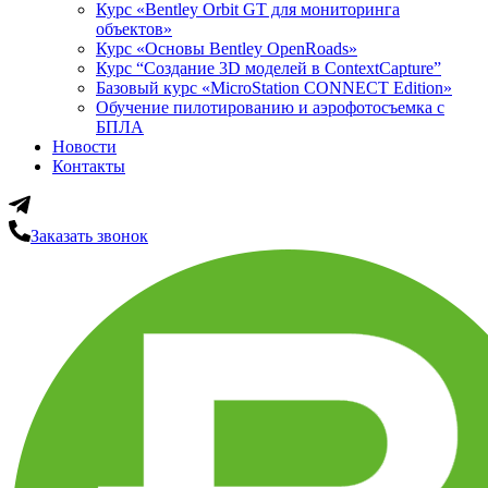
Курс «Bentley Orbit GT для мониторинга
объектов»
Курс «Основы Bentley OpenRoads»
Курс “Создание 3D моделей в ContextCapture”
Базовый курс «MicroStation CONNECT Edition»
Обучение пилотированию и аэрофотосъемка с
БПЛА
Новости
Контакты
Заказать звонок