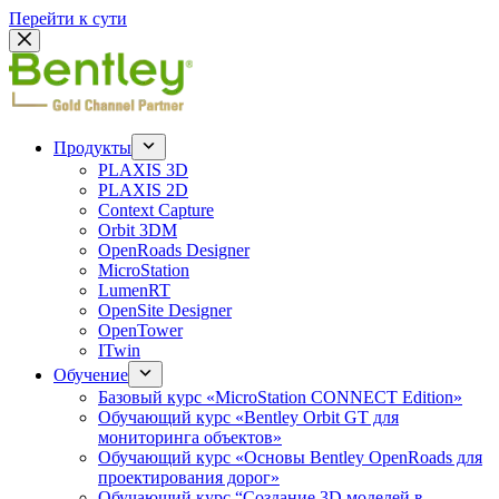
Перейти к сути
Продукты
PLAXIS 3D
PLAXIS 2D
Context Capture
Orbit 3DM
OpenRoads Designer
MicroStation
LumenRT
OpenSite Designer
OpenTower
ITwin
Обучение
Базовый курс «MicroStation CONNECT Edition»
Обучающий курс «Bentley Orbit GT для
мониторинга объектов»
Обучающий курс «Основы Bentley OpenRoads для
проектирования дорог»
Обучающий курс “Создание 3D моделей в