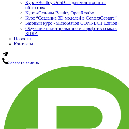
Курс «Bentley Orbit GT для мониторинга
объектов»
Курс «Основы Bentley OpenRoads»
Курс “Создание 3D моделей в ContextCapture”
Базовый курс «MicroStation CONNECT Edition»
Обучение пилотированию и аэрофотосъемка с
БПЛА
Новости
Контакты
Заказать звонок