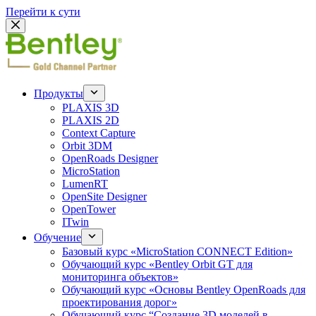
Перейти к сути
Продукты
PLAXIS 3D
PLAXIS 2D
Context Capture
Orbit 3DM
OpenRoads Designer
MicroStation
LumenRT
OpenSite Designer
OpenTower
ITwin
Обучение
Базовый курс «MicroStation CONNECT Edition»
Обучающий курс «Bentley Orbit GT для
мониторинга объектов»
Обучающий курс «Основы Bentley OpenRoads для
проектирования дорог»
Обучающий курс “Создание 3D моделей в