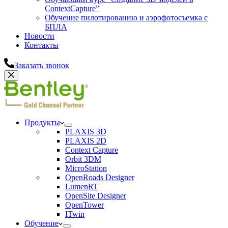
ContextCapture”
Обучение пилотированию и аэрофотосъемка с
БПЛА
Новости
Контакты
Заказать звонок
Продукты
PLAXIS 3D
PLAXIS 2D
Context Capture
Orbit 3DM
MicroStation
OpenRoads Designer
LumenRT
OpenSite Designer
OpenTower
ITwin
Обучение