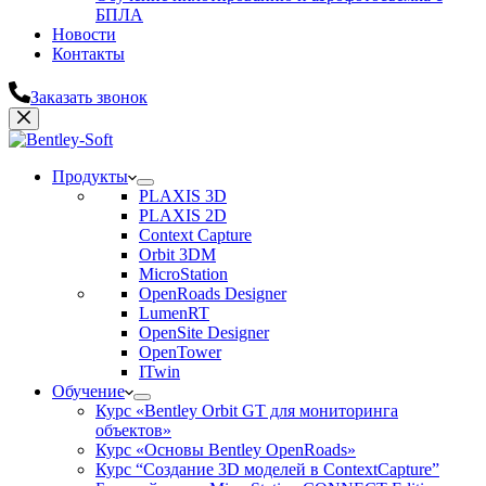
БПЛА
Новости
Контакты
Заказать звонок
Продукты
PLAXIS 3D
PLAXIS 2D
Context Capture
Orbit 3DM
MicroStation
OpenRoads Designer
LumenRT
OpenSite Designer
OpenTower
ITwin
Обучение
Курс «Bentley Orbit GT для мониторинга
объектов»
Курс «Основы Bentley OpenRoads»
Курс “Создание 3D моделей в ContextCapture”