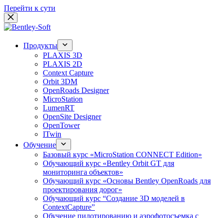
Перейти к сути
Продукты
PLAXIS 3D
PLAXIS 2D
Context Capture
Orbit 3DM
OpenRoads Designer
MicroStation
LumenRT
OpenSite Designer
OpenTower
ITwin
Обучение
Базовый курс «MicroStation CONNECT Edition»
Обучающий курс «Bentley Orbit GT для
мониторинга объектов»
Обучающий курс «Основы Bentley OpenRoads для
проектирования дорог»
Обучающий курс “Создание 3D моделей в
ContextCapture”
Обучение пилотированию и аэрофотосъемка с